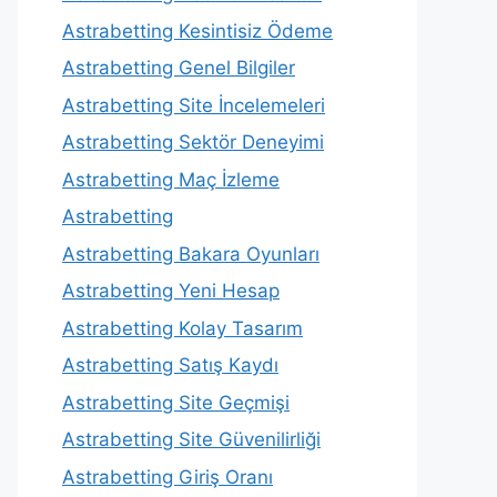
Astrabetting Kesintisiz Ödeme
Astrabetting Genel Bilgiler
Astrabetting Site İncelemeleri
Astrabetting Sektör Deneyimi
Astrabetting Maç İzleme
Astrabetting
Astrabetting Bakara Oyunları
Astrabetting Yeni Hesap
Astrabetting Kolay Tasarım
Astrabetting Satış Kaydı
Astrabetting Site Geçmişi
Astrabetting Site Güvenilirliği
Astrabetting Giriş Oranı