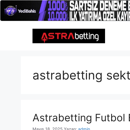
İçeriğe
atla
astrabetting sekt
Astrabetting Futbol 
Mayıs 18, 2025
Yazarı:
admin