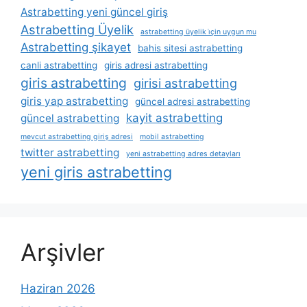
Astrabetting yeni güncel giriş
Astrabetting Üyelik
astrabetting üyelik i̇çin uygun mu
Astrabetting şikayet
bahis sitesi astrabetting
canli astrabetting
giris adresi astrabetting
giris astrabetting
girisi astrabetting
giris yap astrabetting
güncel adresi astrabetting
kayit astrabetting
güncel astrabetting
mevcut astrabetting giriş adresi
mobil astrabetting
twitter astrabetting
yeni astrabetting adres detayları
yeni giris astrabetting
Arşivler
Haziran 2026