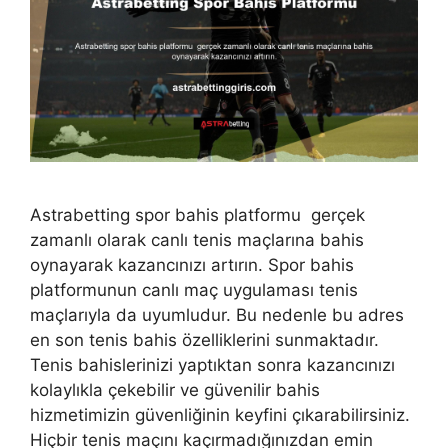
Astrabetting spor bahis platformu gerçek
zamanlı olarak canlı tenis maçlarına bahis
oynayarak kazancınızı artırın. Spor bahis
platformunun canlı maç uygulaması tenis
maçlarıyla da uyumludur. Bu nedenle bu adres
en son tenis bahis özelliklerini sunmaktadır.
Tenis bahislerinizi yaptıktan sonra kazancınızı
kolaylıkla çekebilir ve güvenilir bahis
hizmetimizin güvenliğinin keyfini çıkarabilirsiniz.
Hiçbir tenis maçını kaçırmadığınızdan emin