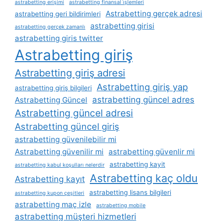
astrabetting erişimi
astrabetting finansal i̇şlemleri
Astrabetting gerçek adresi
astrabetting geri bildirimleri
astrabetting girisi
astrabetting gerçek zamanlı
astrabetting giris twitter
Astrabetting giriş
Astrabetting giriş adresi
Astrabetting giriş yap
astrabetting giriş bilgileri
astrabetting güncel adres
Astrabetting Güncel
Astrabetting güncel adresi
Astrabetting güncel giriş
astrabetting güvenilebilir mi
Astrabetting güvenilir mi
astrabetting güvenlir mi
astrabetting kayit
astrabetting kabul koşulları nelerdir
Astrabetting kaç oldu
Astrabetting kayıt
astrabetting lisans bilgileri
astrabetting kupon çeşitleri
astrabetting maç izle
astrabetting mobile
astrabetting müşteri hizmetleri