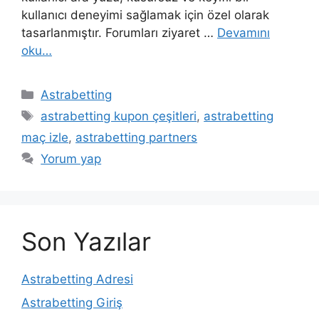
kullanıcı deneyimi sağlamak için özel olarak
tasarlanmıştır. Forumları ziyaret …
Devamını
oku…
Kategoriler
Astrabetting
Etiketler
astrabetting kupon çeşitleri
,
astrabetting
maç izle
,
astrabetting partners
Yorum yap
Son Yazılar
Astrabetting Adresi
Astrabetting Giriş