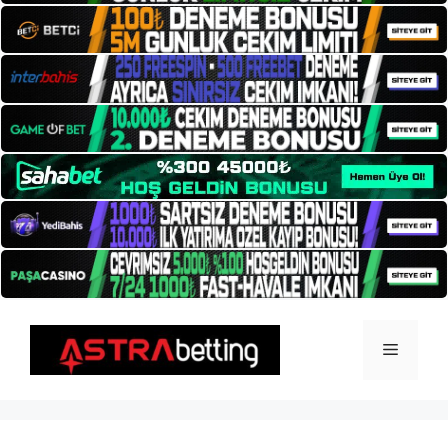
İçeriğe
atla
Menü