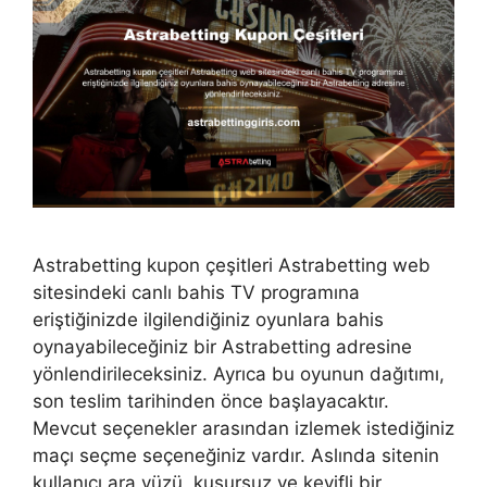
Astrabetting kupon çeşitleri Astrabetting web
sitesindeki canlı bahis TV programına
eriştiğinizde ilgilendiğiniz oyunlara bahis
oynayabileceğiniz bir Astrabetting adresine
yönlendirileceksiniz. Ayrıca bu oyunun dağıtımı,
son teslim tarihinden önce başlayacaktır.
Mevcut seçenekler arasından izlemek istediğiniz
maçı seçme seçeneğiniz vardır. Aslında sitenin
kullanıcı ara yüzü, kusursuz ve keyifli bir