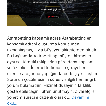
Astrabetting kapsamlı adres Astrabetting en
kapsamlı adresi oluşturma konusunda
uzmanlaşmış, hızla büyüyen şirketlerden biridir.
Bu bağlamda Astrabetting müşteri hizmetleri
aynı sektördeki rakiplerine göre daha kapsamlı
ve özenlidir. İnternette firmanın şikayetleri
üzerine araştırma yaptığımda bu bilgiye ulaştım.
Sorunun çözülmesinin süresiyle ilgili herhangi bir
yorum bulamadım. Hizmet düzeyinin farklılık
gösterebileceğini lütfen unutmayın. Ziyaretçiler
yönetim sürecini düzenli olarak …
Devamını
oku…