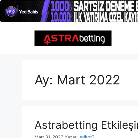
İçeriğe
atla
Ay:
Mart 2022
Astrabetting Etkileşi
Mart 31, 2022
Yazarı:
editor2