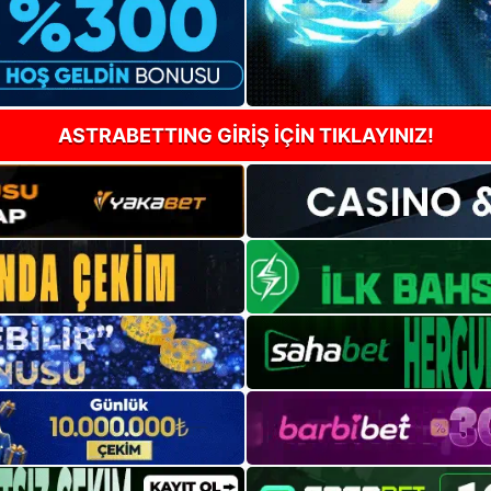
ASTRABETTING GİRİŞ İÇİN TIKLAYINIZ!