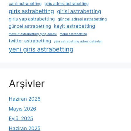
canli astrabetting
giris adresi astrabetting
giris astrabetting
girisi astrabetting
giris yap astrabetting
güncel adresi astrabetting
kayit astrabetting
güncel astrabetting
mevcut astrabetting giriş adresi
mobil astrabetting
twitter astrabetting
yeni astrabetting adres detayları
yeni giris astrabetting
Arşivler
Haziran 2026
Mayıs 2026
Eylül 2025
Haziran 2025