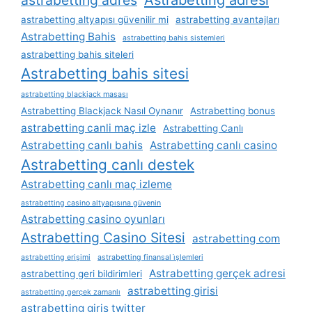
astrabetting adres
Astrabetting adresi
astrabetting altyapısı güvenilir mi
astrabetting avantajları
Astrabetting Bahis
astrabetting bahis sistemleri
astrabetting bahis siteleri
Astrabetting bahis sitesi
astrabetting blackjack masası
Astrabetting Blackjack Nasıl Oynanır
Astrabetting bonus
astrabetting canli maç izle
Astrabetting Canlı
Astrabetting canlı bahis
Astrabetting canlı casino
Astrabetting canlı destek
Astrabetting canlı maç izleme
astrabetting casino altyapısına güvenin
Astrabetting casino oyunları
Astrabetting Casino Sitesi
astrabetting com
astrabetting erişimi
astrabetting finansal i̇şlemleri
Astrabetting gerçek adresi
astrabetting geri bildirimleri
astrabetting girisi
astrabetting gerçek zamanlı
astrabetting giris twitter