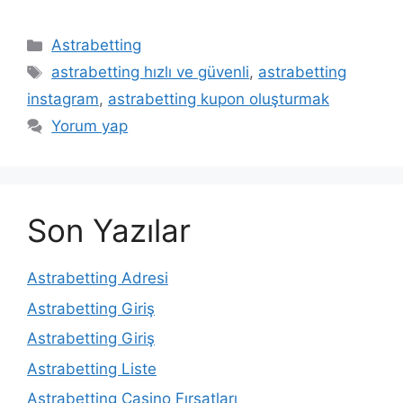
Kategoriler
Astrabetting
Etiketler
astrabetting hızlı ve güvenli
,
astrabetting
instagram
,
astrabetting kupon oluşturmak
Yorum yap
Son Yazılar
Astrabetting Adresi
Astrabetting Giriş
Astrabetting Giriş
Astrabetting Liste
Astrabetting Casino Fırsatları