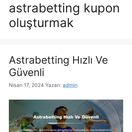
astrabetting kupon
oluşturmak
Astrabetting Hızlı Ve
Güvenli
Nisan 17, 2024
Yazarı:
admin