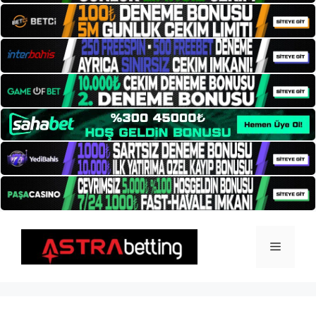
İçeriğe
atla
Menü