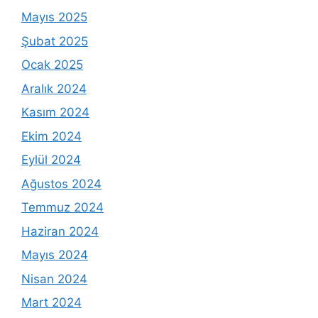
Mayıs 2025
Şubat 2025
Ocak 2025
Aralık 2024
Kasım 2024
Ekim 2024
Eylül 2024
Ağustos 2024
Temmuz 2024
Haziran 2024
Mayıs 2024
Nisan 2024
Mart 2024