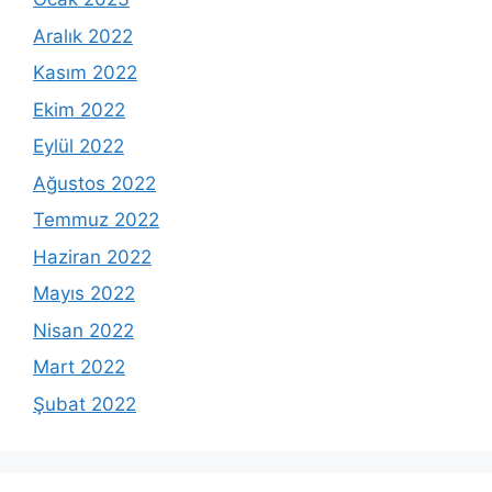
Aralık 2022
Kasım 2022
Ekim 2022
Eylül 2022
Ağustos 2022
Temmuz 2022
Haziran 2022
Mayıs 2022
Nisan 2022
Mart 2022
Şubat 2022