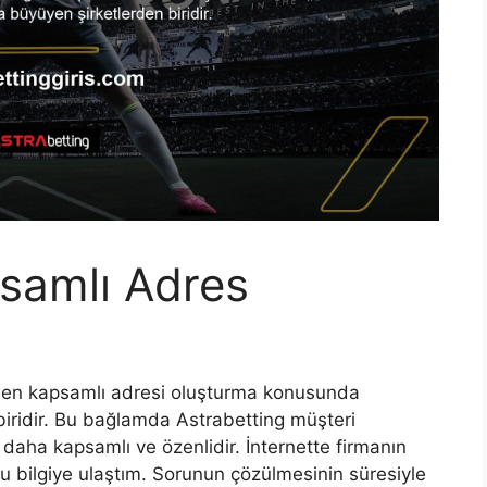
samlı Adres
g en kapsamlı adresi oluşturma konusunda
iridir. Bu bağlamda Astrabetting müşteri
 daha kapsamlı ve özenlidir. İnternette firmanın
u bilgiye ulaştım. Sorunun çözülmesinin süresiyle