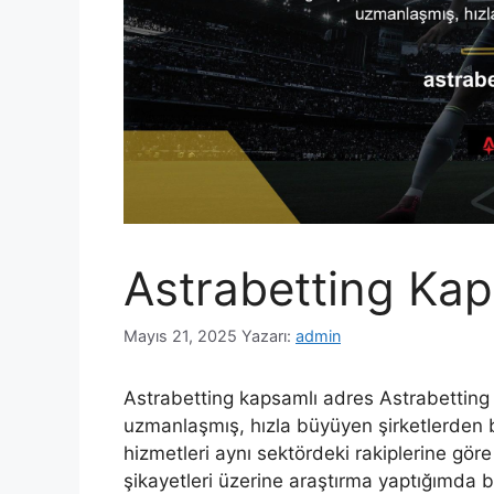
Astrabetting Kap
Mayıs 21, 2025
Yazarı:
admin
Astrabetting kapsamlı adres Astrabettin
uzmanlaşmış, hızla büyüyen şirketlerden b
hizmetleri aynı sektördeki rakiplerine göre
şikayetleri üzerine araştırma yaptığımda b