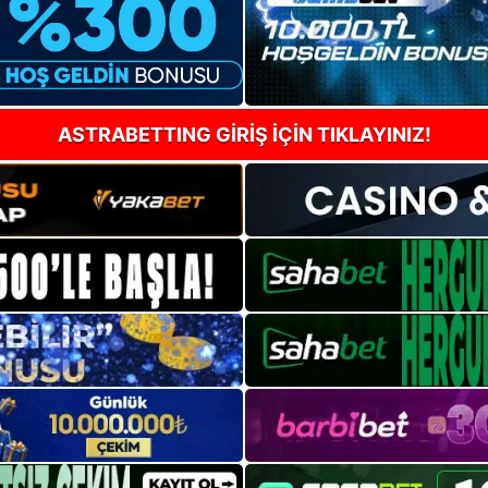
ASTRABETTING GİRİŞ İÇİN TIKLAYINIZ!