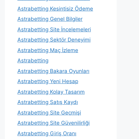
Astrabetting Kesintisiz Ödeme
Astrabetting Genel Bilgiler
Astrabetting Site İncelemeleri
Astrabetting Sektör Deneyimi
Astrabetting Maç İzleme
Astrabetting
Astrabetting Bakara Oyunları
Astrabetting Yeni Hesap
Astrabetting Kolay Tasarım
Astrabetting Satış Kaydı
Astrabetting Site Geçmişi
Astrabetting Site Güvenilirliği
Astrabetting Giriş Oranı