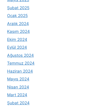
Şubat 2025
Ocak 2025
Aralık 2024
Kasım 2024
Ekim 2024
Eylül 2024
Ağustos 2024
Temmuz 2024
Haziran 2024
Mayıs 2024
Nisan 2024
Mart 2024
Şubat 2024