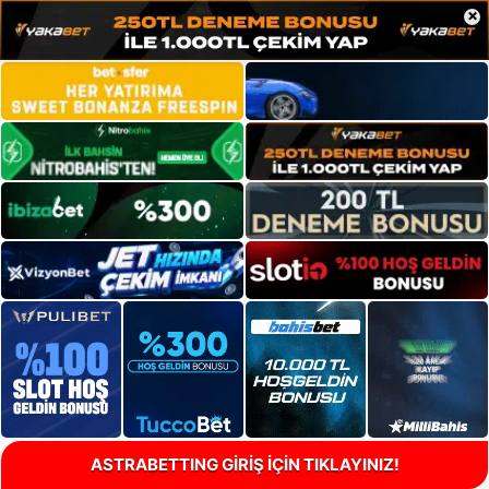
×
ASTRABETTING GİRİŞ İÇİN TIKLAYINIZ!