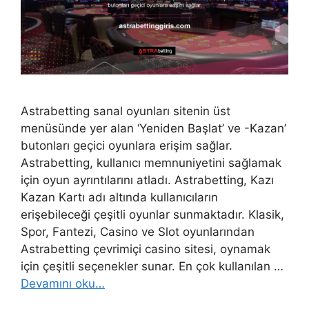
Astrabetting sanal oyunları sitenin üst
menüsünde yer alan ‘Yeniden Başlat’ ve -Kazan’
butonları geçici oyunlara erişim sağlar.
Astrabetting, kullanıcı memnuniyetini sağlamak
için oyun ayrıntılarını atladı. Astrabetting, Kazı
Kazan Kartı adı altında kullanıcıların
erişebileceği çeşitli oyunlar sunmaktadır. Klasik,
Spor, Fantezi, Casino ve Slot oyunlarından
Astrabetting çevrimiçi casino sitesi, oynamak
için çeşitli seçenekler sunar. En çok kullanılan …
Devamını oku…