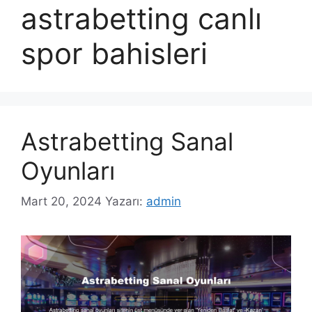
astrabetting canlı
spor bahisleri
Astrabetting Sanal
Oyunları
Mart 20, 2024
Yazarı:
admin