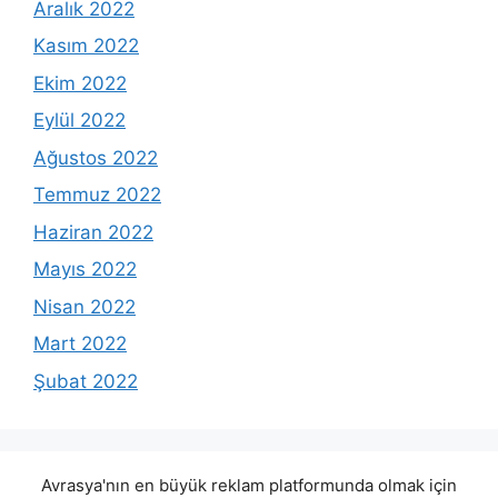
Aralık 2022
Kasım 2022
Ekim 2022
Eylül 2022
Ağustos 2022
Temmuz 2022
Haziran 2022
Mayıs 2022
Nisan 2022
Mart 2022
Şubat 2022
Avrasya'nın en büyük reklam platformunda olmak için