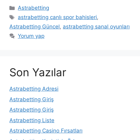
Kategoriler
Astrabetting
Etiketler
astrabetting canlı spor bahisleri
,
Astrabetting Güncel
,
astrabetting sanal oyunları
Yorum yap
Son Yazılar
Astrabetting Adresi
Astrabetting Giriş
Astrabetting Giriş
Astrabetting Liste
Astrabetting Casino Fırsatları