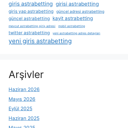
giris astrabetting
girisi astrabetting
giris yap astrabetting
güncel adresi astrabetting
kayit astrabetting
güncel astrabetting
mevcut astrabetting giriş adresi
mobil astrabetting
twitter astrabetting
yeni astrabetting adres detayları
yeni giris astrabetting
Arşivler
Haziran 2026
Mayıs 2026
Eylül 2025
Haziran 2025
Mayıs 2025