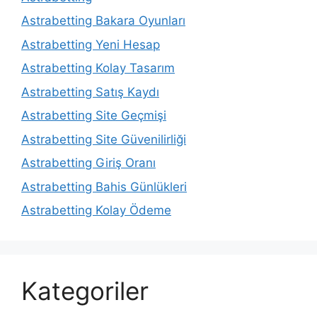
Astrabetting Bakara Oyunları
Astrabetting Yeni Hesap
Astrabetting Kolay Tasarım
Astrabetting Satış Kaydı
Astrabetting Site Geçmişi
Astrabetting Site Güvenilirliği
Astrabetting Giriş Oranı
Astrabetting Bahis Günlükleri
Astrabetting Kolay Ödeme
Kategoriler