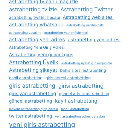
astrabetting tv canli maç izle
astrabetting tv izle
Astrabetting Twitter
Astrabetting web sitesi
astrabetting twitter hesabı
astrabetting whatsapp
astrabetting yardım hattı
astrabetting yasal mı
astrabetting yatırım i̇şlemleri
astrabetting yeni adres
astrabetting yeni adresi
Astrabetting Yeni Giriş Adresi
Astrabetting yeni güncel giriş
Astrabetting Üyelik
astrabetting üyelik i̇çin uygun mu
Astrabetting şikayet
bahis sitesi astrabetting
canli astrabetting
giris adresi astrabetting
giris astrabetting
girisi astrabetting
giris yap astrabetting
güncel adresi astrabetting
kayit astrabetting
güncel astrabetting
mevcut astrabetting giriş adresi
mobil astrabetting
twitter astrabetting
yeni astrabetting adres detayları
yeni giris astrabetting