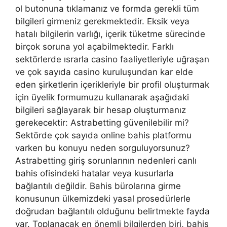
ol butonuna tıklamanız ve formda gerekli tüm
bilgileri girmeniz gerekmektedir. Eksik veya
hatalı bilgilerin varlığı, içerik tüketme sürecinde
birçok soruna yol açabilmektedir. Farklı
sektörlerde ısrarla casino faaliyetleriyle uğraşan
ve çok sayıda casino kuruluşundan kar elde
eden şirketlerin içerikleriyle bir profil oluşturmak
için üyelik formumuzu kullanarak aşağıdaki
bilgileri sağlayarak bir hesap oluşturmanız
gerekecektir: Astrabetting güvenilebilir mi?
Sektörde çok sayıda online bahis platformu
varken bu konuyu neden sorguluyorsunuz?
Astrabetting giriş sorunlarının nedenleri canlı
bahis ofisindeki hatalar veya kusurlarla
bağlantılı değildir. Bahis bürolarına girme
konusunun ülkemizdeki yasal prosedürlerle
doğrudan bağlantılı olduğunu belirtmekte fayda
var. Toplanacak en önemli bilgilerden biri, bahis