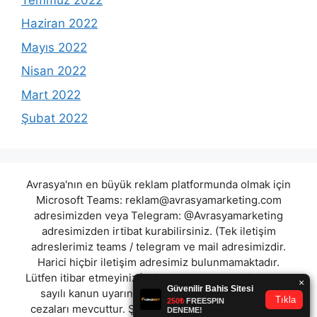
Haziran 2022
Mayıs 2022
Nisan 2022
Mart 2022
Şubat 2022
Avrasya'nın en büyük reklam platformunda olmak için
Microsoft Teams:
reklam@avrasyamarketing.com
adresimizden veya Telegram: @Avrasyamarketing
adresimizden irtibat kurabilirsiniz. (Tek iletişim
adreslerimiz teams / telegram ve mail adresimizdir.
Harici hiçbir iletişim adresimiz bulunmamaktadır.
Lütfen itibar etmeyiniz.) Türkiye yasalarına göre 7258
sayılı kanun uyarınca yasa dışı bahis oynamanın
cezaları mevcuttur. Şu an bulunduğunuz site hiç bir