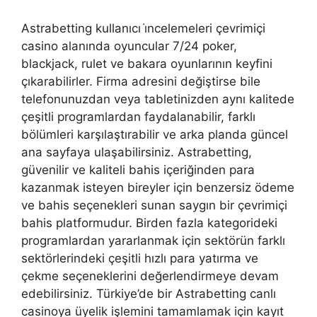
Astrabetting kullanıcı i̇ncelemeleri çevrimiçi
casino alanında oyuncular 7/24 poker,
blackjack, rulet ve bakara oyunlarının keyfini
çıkarabilirler. Firma adresini değiştirse bile
telefonunuzdan veya tabletinizden aynı kalitede
çeşitli programlardan faydalanabilir, farklı
bölümleri karşılaştırabilir ve arka planda güncel
ana sayfaya ulaşabilirsiniz. Astrabetting,
güvenilir ve kaliteli bahis içeriğinden para
kazanmak isteyen bireyler için benzersiz ödeme
ve bahis seçenekleri sunan saygın bir çevrimiçi
bahis platformudur. Birden fazla kategorideki
programlardan yararlanmak için sektörün farklı
sektörlerindeki çeşitli hızlı para yatırma ve
çekme seçeneklerini değerlendirmeye devam
edebilirsiniz. Türkiye’de bir Astrabetting canlı
casinoya üyelik işlemini tamamlamak için kayıt