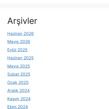
Arşivler
Haziran 2026
Mayıs 2026
Eylül 2025
Haziran 2025
Mayıs 2025
Şubat 2025
Ocak 2025
Aralık 2024
Kasım 2024
Ekim 2024