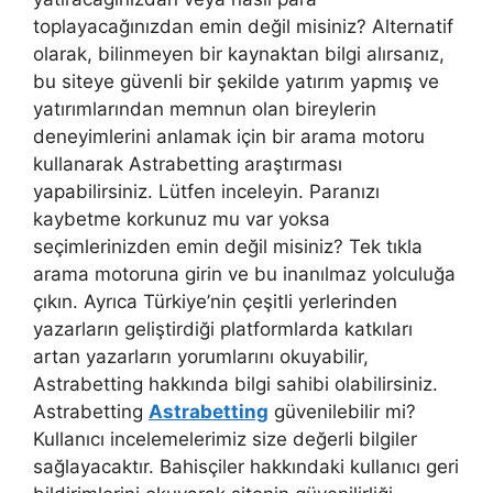
toplayacağınızdan emin değil misiniz? Alternatif
olarak, bilinmeyen bir kaynaktan bilgi alırsanız,
bu siteye güvenli bir şekilde yatırım yapmış ve
yatırımlarından memnun olan bireylerin
deneyimlerini anlamak için bir arama motoru
kullanarak Astrabetting araştırması
yapabilirsiniz. Lütfen inceleyin. Paranızı
kaybetme korkunuz mu var yoksa
seçimlerinizden emin değil misiniz? Tek tıkla
arama motoruna girin ve bu inanılmaz yolculuğa
çıkın. Ayrıca Türkiye’nin çeşitli yerlerinden
yazarların geliştirdiği platformlarda katkıları
artan yazarların yorumlarını okuyabilir,
Astrabetting hakkında bilgi sahibi olabilirsiniz.
Astrabetting
Astrabetting
güvenilebilir mi?
Kullanıcı incelemelerimiz size değerli bilgiler
sağlayacaktır. Bahisçiler hakkındaki kullanıcı geri