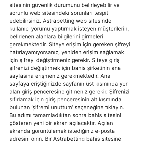
sitesinin güvenlik durumunu belirleyebilir ve
sorunlu web sitesindeki sorunları tespit
edebilirsiniz. Astrabetting web sitesinde
kullanıcı yorumu yaptırmak isteyen müşterilerin,
belirlenen alanlara bilgilerini girmeleri
gerekmektedir. Siteye erişim için gereken şifreyi
hatırlayamıyorsanız, yeniden erişim sağlamak
için şifreyi değiştirmeniz gerekir. Siteye giriş
şifrenizi değiştirmek için bahis şirketinin ana
sayfasına erişmeniz gerekmektedir. Ana
sayfaya eriştiğinizde sayfanın üst kısmında yer
alan giriş penceresine gitmeniz gerekir. Şifrenizi
sıfırlamak için giriş penceresinin alt kısmında
bulunan ‘şifremi unuttum’ seçeneğine tıklayın.
Bu adımı tamamladıktan sonra bahis sitesini
gösteren yeni bir ekran açılacaktır. Açılan
ekranda görüntülemek istediğiniz e-posta
adresini girin. Bir Astrabetting bahis sitesine