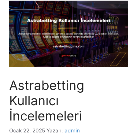
Astrabetting
Kullanıcı
İncelemeleri
Ocak 22, 2025
Yazarı:
admin