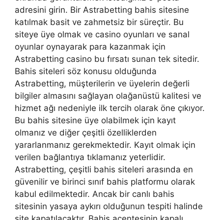
adresini girin. Bir Astrabetting bahis sitesine
katılmak basit ve zahmetsiz bir süreçtir. Bu
siteye üye olmak ve casino oyunları ve sanal
oyunlar oynayarak para kazanmak için
Astrabetting casino bu fırsatı sunan tek sitedir.
Bahis siteleri söz konusu olduğunda
Astrabetting, müşterilerin ve üyelerin değerli
bilgiler almasını sağlayan olağanüstü kalitesi ve
hizmet ağı nedeniyle ilk tercih olarak öne çıkıyor.
Bu bahis sitesine üye olabilmek için kayıt
olmanız ve diğer çeşitli özelliklerden
yararlanmanız gerekmektedir. Kayıt olmak için
verilen bağlantıya tıklamanız yeterlidir.
Astrabetting, çeşitli bahis siteleri arasında en
güvenilir ve birinci sınıf bahis platformu olarak
kabul edilmektedir. Ancak bir canlı bahis
sitesinin yasaya aykırı olduğunun tespiti halinde
site kapatılacaktır. Bahis acentesinin kapalı