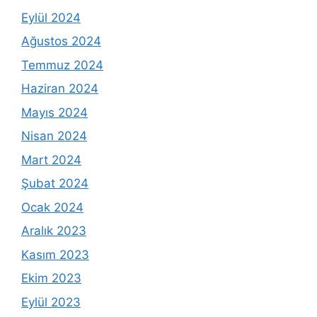
Eylül 2024
Ağustos 2024
Temmuz 2024
Haziran 2024
Mayıs 2024
Nisan 2024
Mart 2024
Şubat 2024
Ocak 2024
Aralık 2023
Kasım 2023
Ekim 2023
Eylül 2023