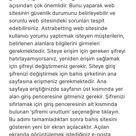
açısından çok önemlidir. Bunu yaparak web
sitesinin güvenlik durumunu belirleyebilir ve
sorunlu web sitesindeki sorunları tespit
edebilirsiniz. Astrabetting web sitesinde
kullanıcı yorumu yaptırmak isteyen müşterilerin,
belirlenen alanlara bilgilerini girmeleri
gerekmektedir. Siteye erişim için gereken şifreyi
hatırlayamıyorsanız, yeniden erişim sağlamak
için şifreyi değiştirmeniz gerekir. Siteye giriş
şifrenizi değiştirmek için bahis şirketinin ana
sayfasına erişmeniz gerekmektedir. Ana
sayfaya eriştiğinizde sayfanın üst kısmında yer
alan giriş penceresine gitmeniz gerekir. Şifrenizi
sıfırlamak için giriş penceresinin alt kısmında
bulunan ‘şifremi unuttum’ seçeneğine tıklayın.
Bu adımı tamamladıktan sonra bahis sitesini
gösteren yeni bir ekran açılacaktır. Açılan
ekranda görüntülemek istediğiniz e-posta