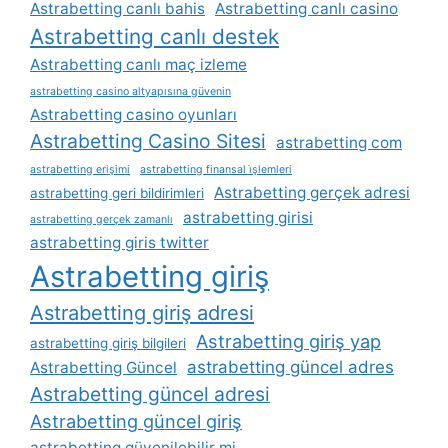
Astrabetting canlı bahis
Astrabetting canlı casino
Astrabetting canlı destek
Astrabetting canlı maç izleme
astrabetting casino altyapısına güvenin
Astrabetting casino oyunları
Astrabetting Casino Sitesi
astrabetting com
astrabetting erişimi
astrabetting finansal i̇şlemleri
Astrabetting gerçek adresi
astrabetting geri bildirimleri
astrabetting girisi
astrabetting gerçek zamanlı
astrabetting giris twitter
Astrabetting giriş
Astrabetting giriş adresi
Astrabetting giriş yap
astrabetting giriş bilgileri
astrabetting güncel adres
Astrabetting Güncel
Astrabetting güncel adresi
Astrabetting güncel giriş
astrabetting güvenilebilir mi