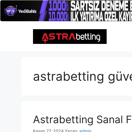
İçeriğe
atla
astrabetting güv
Astrabetting Sanal F
Kasım 27, 2024
Yazarı:
admin