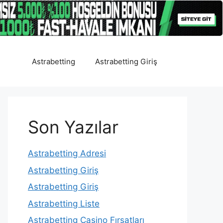
Astrabetting
Astrabetting Giriş
Son Yazılar
Astrabetting Adresi
Astrabetting Giriş
Astrabetting Giriş
Astrabetting Liste
Astrabetting Casino Fırsatları