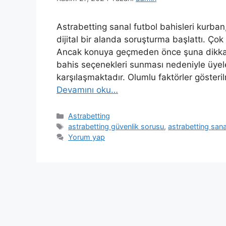
Astrabetting sanal futbol bahisleri kurban
dijital bir alanda soruşturma başlattı. Çok
Ancak konuya geçmeden önce şuna dikkati
bahis seçenekleri sunması nedeniyle üyele
karşılaşmaktadır. Olumlu faktörler gösteri
Devamını oku…
Kategoriler
Astrabetting
Etiketler
astrabetting güvenlik sorusu
,
astrabetting sanal
Yorum yap