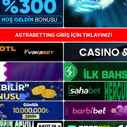
ASTRABETTING GİRİŞ İÇİN TIKLAYINIZ!