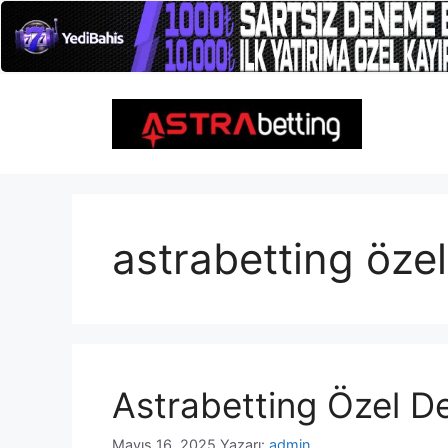
İçeriğe
atla
astrabetting öze
Astrabetting Özel D
Mayıs 16, 2025
Yazarı:
admin