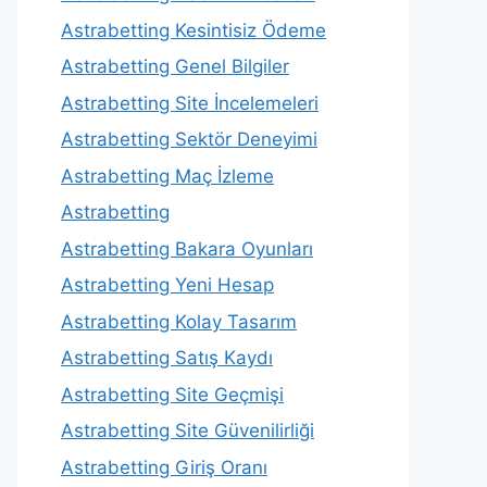
Astrabetting Kesintisiz Ödeme
Astrabetting Genel Bilgiler
Astrabetting Site İncelemeleri
Astrabetting Sektör Deneyimi
Astrabetting Maç İzleme
Astrabetting
Astrabetting Bakara Oyunları
Astrabetting Yeni Hesap
Astrabetting Kolay Tasarım
Astrabetting Satış Kaydı
Astrabetting Site Geçmişi
Astrabetting Site Güvenilirliği
Astrabetting Giriş Oranı