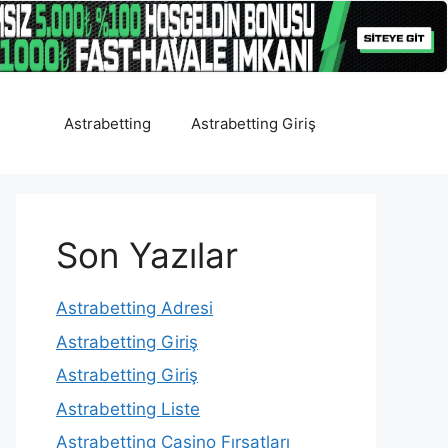
Astrabetting
Astrabetting Giriş
Son Yazılar
Astrabetting Adresi
Astrabetting Giriş
Astrabetting Giriş
Astrabetting Liste
Astrabetting Casino Fırsatları