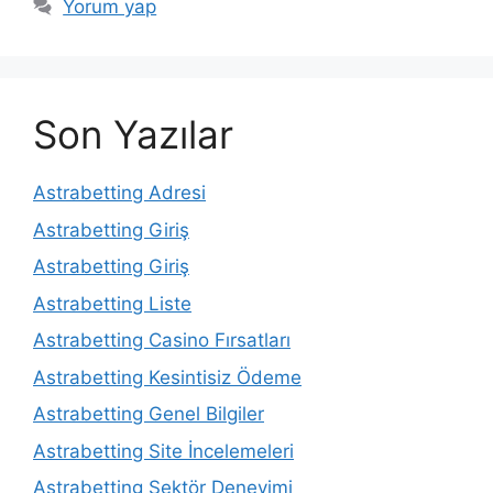
Yorum yap
Son Yazılar
Astrabetting Adresi
Astrabetting Giriş
Astrabetting Giriş
Astrabetting Liste
Astrabetting Casino Fırsatları
Astrabetting Kesintisiz Ödeme
Astrabetting Genel Bilgiler
Astrabetting Site İncelemeleri
Astrabetting Sektör Deneyimi