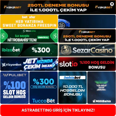
×
ASTRABETTING GİRİŞ İÇİN TIKLAYINIZ!