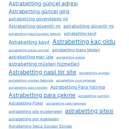
Astrabetting güncel adresi
Astrabetting güncel giriş
astrabetting güvenilebilir mi
Astrabetting güvenilir mi
astrabetting güvenlir mi
astrabetting kayit
astrabetting kabul koşulları nelerdir
Astrabetting kaç oldu
Astrabetting kayıt
astrabetting lisans bilgileri
astrabetting kupon çeşitleri
astrabetting maç izle
astrabetting mobile
astrabetting müşteri hizmetleri
Astrabetting nasıl bir site
astrabetting oyunları
astrabetting oyunları hakkında
astrabetting oyun oynamak
Astrabetting Para Yatırma
astrabetting para transferi
Astrabetting para çekme
astrabetting partners
Astrabetting Poker
astrabetting rulet hakkında
astrabetting sitesi
astrabetting site i̇ncelemeleri
astrabetting slot makineleri
Astrabetting Sıkça Sorulan Sorular