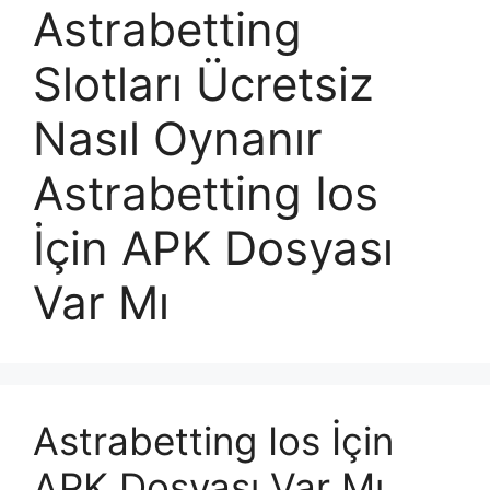
Astrabetting
Slotları Ücretsiz
Nasıl Oynanır
Astrabetting Ios
İçin APK Dosyası
Var Mı
Astrabetting Ios İçin
APK Dosyası Var Mı